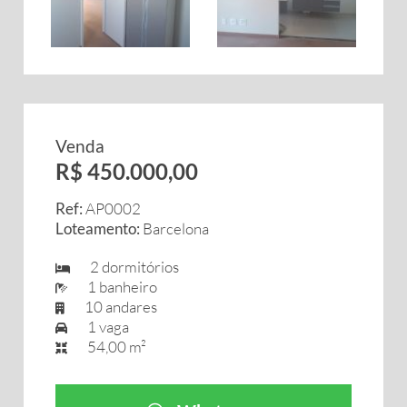
Venda
R$ 450.000,00
Ref:
AP0002
Loteamento:
Barcelona
2 dormitórios
1 banheiro
10 andares
1 vaga
54,00 m²