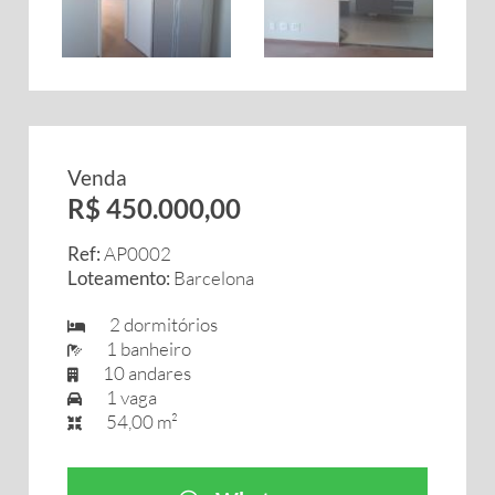
Venda
R$ 450.000,00
Ref:
AP0002
Loteamento:
Barcelona
2 dormitórios
1 banheiro
10 andares
1 vaga
54,00 m²