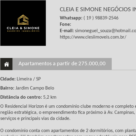
CLEIA E SIMONE NEGÓCIOS I
Whatsapp:
( 19 ) 98839-2546
Fone:
E-mail:
simoneguel_souza@hotmail.c
https://www.clesiimoveis.com.br/
Apartamentos a partir de 275.000,00
Cidade:
Limeira / SP
Bairro:
Jardim Campo Belo
Distância do centro:
5,2 km
O Residencial Horizon é um condomínio clube moderno e completo em
região estratégica, o empreendimento fica próximo à Av. Campinas, a
serviços e principais vias da cidade.
O condomínio conta com apartamentos de 2 dormitórios, com planta